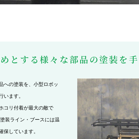
始めとする様々な部品の塗装を手
品への塗装を、小型ロボッ
行います。
ホコリ付着が最大の敵で
用塗装ライン・ブースには温
確保しています。